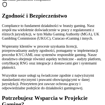
Zgodność i Bezpieczeństwo
Compliance to fundament działalności w branży gaming. Nasz
zespół ma wieloletnie doświadczenie w pracy z regulatorami z
różnych jurysdykcji, w tym Malta Gaming Authority (MGA), UK
Gambling Commission (UKGC), Curacao eGaming i innych.
Wspieramy klientów w procesie uzyskania licencji,
przeprowadzamy audyty zgodności, pomagamy w implementacji
procedur KYC/AML oraz systemów responsible gaming. Nasze
doradztwo obejmuje również aspekty techniczne - audyty platform,
certyfikację RNG oraz integracje z dostawcami gier i systemami
płatności.
Wszystkie nasze usługi są świadczone zgodnie z najwyższymi
standardami etycznymi i prawami obowiązującymi w danej
jurysdykcji. Priorytetem jest zawsze ochrona graczy i
odpowiedzialne podejście do działalności gamingowej.
Potrzebujesz Wsparcia w Projekcie
Gaming?