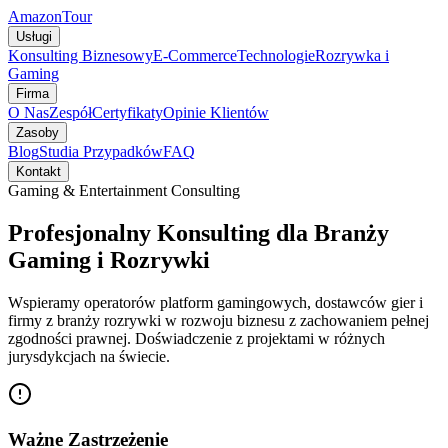
AmazonTour
Usługi
Konsulting Biznesowy
E-Commerce
Technologie
Rozrywka i
Gaming
Firma
O Nas
Zespół
Certyfikaty
Opinie Klientów
Zasoby
Blog
Studia Przypadków
FAQ
Kontakt
Gaming & Entertainment Consulting
Profesjonalny Konsulting dla Branży
Gaming i Rozrywki
Wspieramy operatorów platform gamingowych, dostawców gier i
firmy z branży rozrywki w rozwoju biznesu z zachowaniem pełnej
zgodności prawnej. Doświadczenie z projektami w różnych
jurysdykcjach na świecie.
Ważne Zastrzeżenie