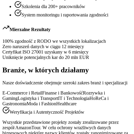
Szkolenia dla 200+ pracowników
System monitoringu i raportowania zgodności
Mierzalne Rezultaty
100% zgodność z RODO we wszystkich lokalizacjach
Zero naruszeń danych w ciągu 12 miesięcy
Certyfikat ISO 27001 uzyskany w 6 miesięcy
Uniknięcie potencjalnych kar do 20 mln EUR
Branże, w których działamy
Nasze doświadczenie obejmuje szeroki zakres branż i specjalizacji
E-Commerce i Retail
Finanse i Bankowość
Rozrywka i
Gaming
Logistyka i Transport
IT i Technologia
HoReCa i
Gastronomia
Moda i Fashion
Healthcare
Weryfikacja i Autentyczność Projektów
Wszystkie przedstawione projekty zostały zrealizowane przez
zespół AmazonTour. W celu ochrony wrażliwych danych
biznesowych niektóre nazwy klientów zostały zanonimizowane za