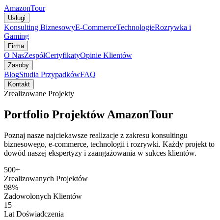
AmazonTour
Usługi
Konsulting Biznesowy
E-Commerce
Technologie
Rozrywka i
Gaming
Firma
O Nas
Zespół
Certyfikaty
Opinie Klientów
Zasoby
Blog
Studia Przypadków
FAQ
Kontakt
Zrealizowane Projekty
Portfolio Projektów AmazonTour
Poznaj nasze najciekawsze realizacje z zakresu konsultingu
biznesowego, e-commerce, technologii i rozrywki. Każdy projekt to
dowód naszej ekspertyzy i zaangażowania w sukces klientów.
500+
Zrealizowanych Projektów
98%
Zadowolonych Klientów
15+
Lat Doświadczenia